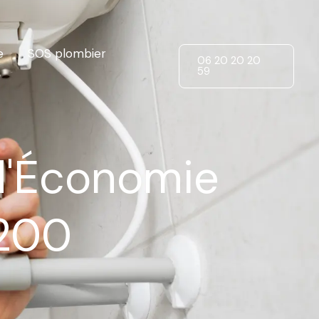
e
SOS plombier
06 20 20 20
59
 d'Économie
5200