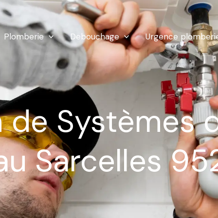
Plomberie
Debouchage
Urgence plomberi
on de Systèmes
au Sarcelles 9