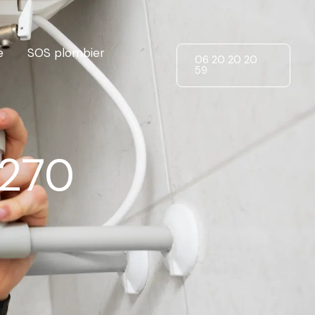
e
SOS plombier
06 20 20 20
59
5270