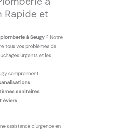
Plomberie à
n Rapide et
n
plomberie à Seugy
? Notre
dre tous vos problèmes de
bouchages urgents et les
eugy comprennent :
canalisations
tèmes sanitaires
 éviers
ne assistance d’urgence en